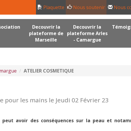
Plaquette
Nous soutenir
Nous co
sociation
Decouvrir la
Decouvrir la
Témoig
plateforme de
plateforme Arles
Marseille
- Camargue
Camargue
ATELIER COSMETIQUE
E
 pour les mains le Jeudi 02 Février 23
s peut avoir des conséquences sur la peau et nota