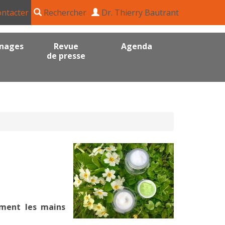
ntacter
Rechercher
Dr. Thierry Bautrant
nages
Revue
Agenda
de presse
mment les mains