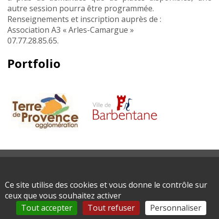
autre session pourra être programmée.
Renseignements et inscription auprès de :
Association A3 « Arles-Camargue »
07.77.28.85.65.
Portfolio
Plan du site
Mentions légales
Ce site utilise des cookies et vous donne le contrôle sur
ceux que vous souhaitez activer
Tout accepter
Tout refuser
Personnaliser