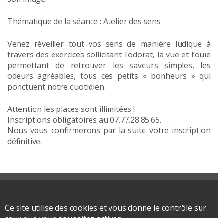
Thématique de la séance : Atelier des sens
Venez réveiller tout vos sens de manière ludique à
travers des exercices sollicitant l’odorat, la vue et l’ouïe
permettant de retrouver les saveurs simples, les
odeurs agréables, tous ces petits « bonheurs » qui
ponctuent notre quotidien.
Attention les places sont illimitées !
Inscriptions obligatoires au 07.77.28.85.65.
Nous vous confirmerons par la suite votre inscription
définitive.
Plan du site
Mentions légales
Ce site utilise des cookies et vous donne le contrôle sur