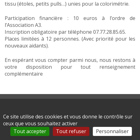
tissu (étoles, petits pulls…) unies pour la colorimétrie.
Participation financière : 10 euros à l’ordre de
l’Association A3.
Inscription obligatoire par téléphone 07.77.28.85.65.
Places limitées à 12 personnes. (Avec priorité pour les
nouveaux aidants).
En espérant vous compter parmi nous, nous restons à
votre disposition pour tout renseignement
complémentaire
Plan du site
Mentions légales
Ce site utilise des cookies et vous donne le contrôle sur
ceux que vous souhaitez activer
Tout accepter
Tout refuser
Personnaliser