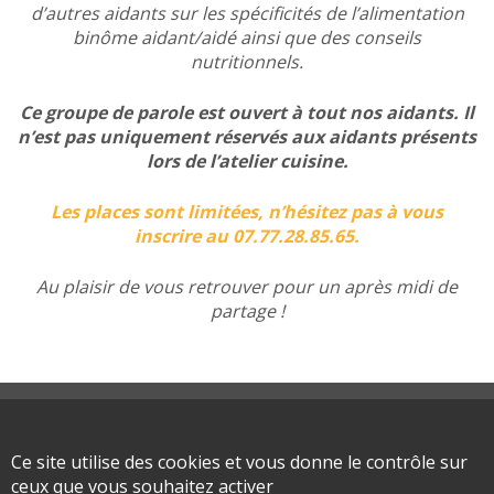
d’autres aidants sur les spécificités de l’alimentation
binôme aidant/aidé ainsi que des conseils
nutritionnels.
Ce groupe de parole est ouvert à tout nos aidants. Il
n’est pas uniquement réservés aux aidants présents
lors de l’atelier cuisine.
Les places sont limitées, n’hésitez pas à vous
inscrire au 07.77.28.85.65.
Au plaisir de vous retrouver pour un après midi de
partage !
Plan du site
Mentions légales
Ce site utilise des cookies et vous donne le contrôle sur
ceux que vous souhaitez activer