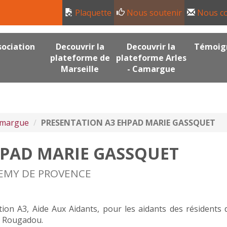
Plaquette
Nous soutenir
Nous co
sociation
Decouvrir la
Decouvrir la
Témoig
plateforme de
plateforme Arles
Marseille
- Camargue
Camargue
PRESENTATION A3 EHPAD MARIE GASSQUET
HPAD MARIE GASSQUET
 REMY DE PROVENCE
ation A3, Aide Aux Aidants, pour les aidants des résidents
u Rougadou.