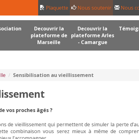
Plaquette
Nous soutenir
Nous co
sociation
Decouvrir la
Decouvrir la
Témoig
plateforme de
plateforme Arles
Marseille
- Camargue
lle
Sensibilisation au vieillissement
llissement
e vos proches âgés ?
ns de vieillissement qui permettent de simuler la perte d’a
ant cette combinaison vous serez mieux à même de compre
mieux l’accompagner.