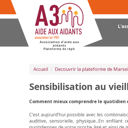
Panneau de gestion des cookies
L’as
Association d'aide aux
aidants
Plateforme de répit
Accueil
Decouvrir la plateforme de Marsei
Sensibilisation au viei
Comment mieux comprendre le quotidien d
C’est aujourd’hui possible avec les combinaiso
auditive, sensorielle, physique...En enfil
quotidiennes de votre proche âgé et ainsi de 