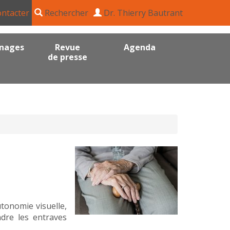
ntacter
Rechercher
Dr. Thierry Bautrant
nages
Revue
Agenda
de presse
utonomie visuelle,
ndre les entraves