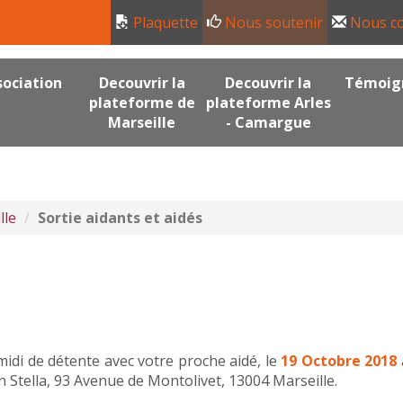
Plaquette
Nous soutenir
Nous co
sociation
Decouvrir la
Decouvrir la
Témoig
plateforme de
plateforme Arles
Marseille
- Camargue
lle
Sortie aidants et aidés
idi de détente avec votre proche aidé, le
19 Octobre 2018
on Stella, 93 Avenue de Montolivet, 13004 Marseille.