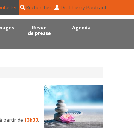
ntacter
Rechercher
Dr. Thierry Bautrant
nages
Revue
Agenda
de presse
à partir de
13h30
.