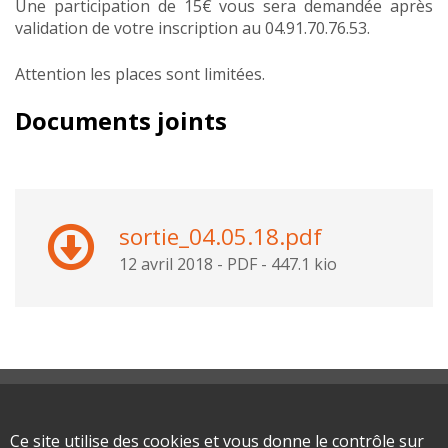
Une participation de 15€ vous sera demandée après
validation de votre inscription au 04.91.70.76.53.
Attention les places sont limitées.
Documents joints
sortie_04.05.18.pdf
12 avril 2018
-
PDF
-
447.1 kio
Plan du site
Mentions légales
Ce site utilise des cookies et vous donne le contrôle sur