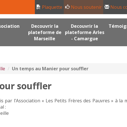
Plaquette
Nous soutenir
Nous co
sociation
Decouvrir la
Decouvrir la
Témoig
plateforme de
plateforme Arles
Marseille
- Camargue
lle
Un temps au Manier pour souffler
our souffler
lis par l’Association « Les Petits Frères des Pauvres » à l
l :
eille