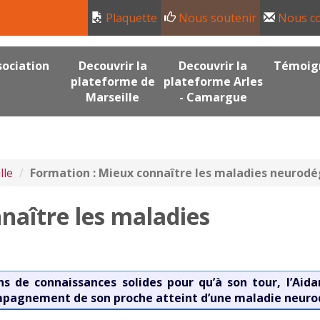
Plaquette
Nous soutenir
Nous co
sociation
Decouvrir la
Decouvrir la
Témoig
plateforme de
plateforme Arles
Marseille
- Camargue
lle
Formation : Mieux connaître les maladies neurod
naître les maladies
ns de connaissances solides pour qu’à son tour, l’Aid
compagnement de son proche atteint d’une maladie neur