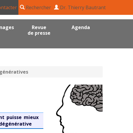
ntacter
Rechercher
Dr. Thierry Bautrant
nages
Revue
Agenda
de presse
égénératives
ant puisse mieux
odégénérative