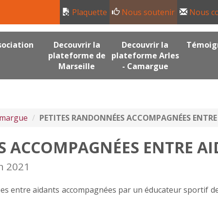
Plaquette
Nous soutenir
Nous co
sociation
Decouvrir la
Decouvrir la
Témoig
plateforme de
plateforme Arles
Marseille
- Camargue
Camargue
PETITES RANDONNÉES ACCOMPAGNÉES ENTRE
S ACCOMPAGNÉES ENTRE A
in 2021
es entre aidants accompagnées par un éducateur sportif de l