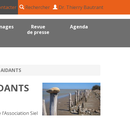
ntacter
Rechercher
Dr. Thierry Bautrant
nages
Revue
Agenda
de presse
 AIDANTS
IDANTS
’Association Siel