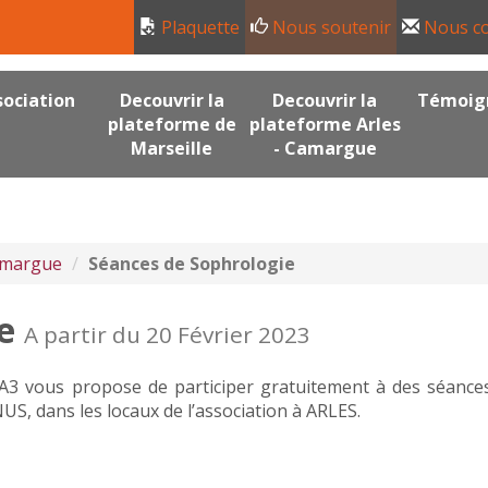
Plaquette
Nous soutenir
Nous co
sociation
Decouvrir la
Decouvrir la
Témoig
plateforme de
plateforme Arles
Marseille
- Camargue
Camargue
Séances de Sophrologie
e
A partir du 20 Février 2023
n A3 vous propose de participer gratuitement à des séance
S, dans les locaux de l’association à ARLES.